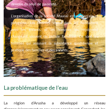
dessous du seuil de pauvreté.
L’organisation de la société Maasaï est patriarcale et
polygame. Les femmes vivent dans les habitations
avec les enfants, et les hommes les rejoignent
changeant souvent de cellule familiale. Ce sont les
femmes qui assurent la subsistance quotidienne et
pratique des familles et des enfants.
La problématique de l’eau
La région d’Arusha a développé un réseau
d’approvisionnement en eau assez conséquent. Cependant, les