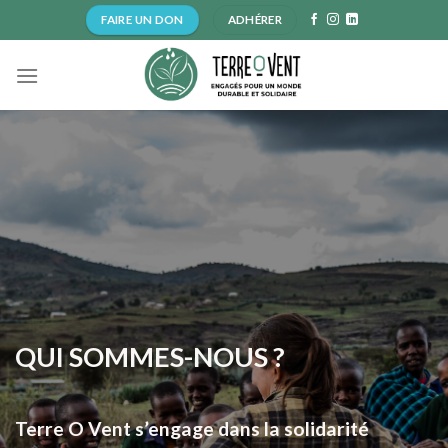
Skip
FAIRE UN DON
ADHÉRER
to
content
QUI SOMMES-NOUS ?
Terre O Vent s’engage dans la solidarité