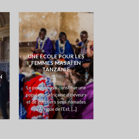
UNE ÉCOLE POUR LES
FEMMES MASAÏ EN
TANZANIE
S
N
15 avril 2026
Le peuple masaï constitue une
u
population africaine d’éleveurs
et de guerriers semi-nomades
d’Afrique de l’Est, [...]