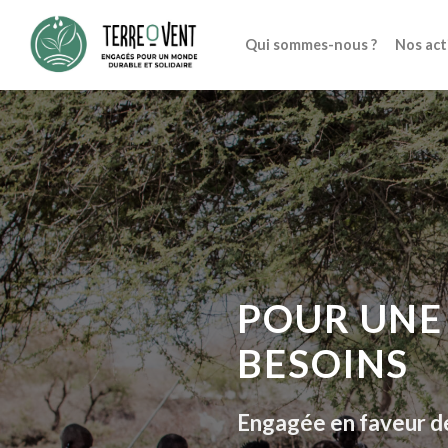
Skip
to
Qui sommes-nous ?
Nos act
content
POUR UNE 
BESOINS
Engagée en faveur de 