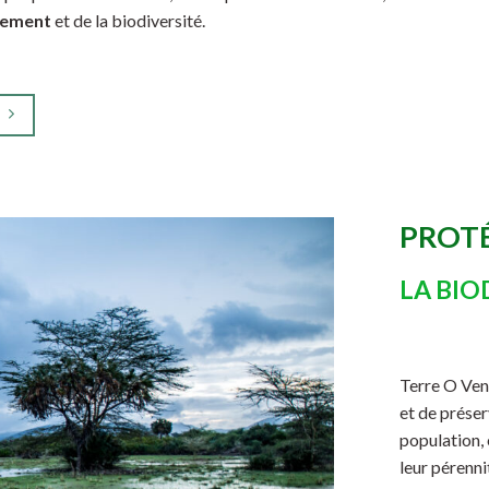
nement
et de la biodiversité.
PROT
LA BIO
Terre O Ven
et de préser
population, 
leur pérenni