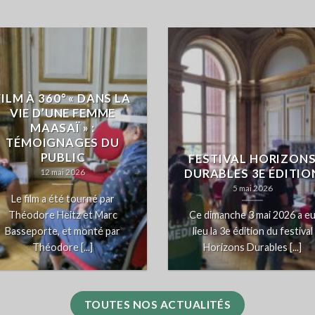
FILM À 360° « DANS LA
VIE D’UNE FEMME
MAASAÏ » :
TÉMOIGNAGES DU
PUBLIC
FESTIVAL HORIZON
DURABLES 3E ÉDITIO
12 mai 2026
5 mai 2026
Le film a été tourné par
Théodore Heitz et Marc
Ce dimanche 3 mai 2026 a e
Basseporte, et monté par
lieu la 3e édition du festival
Théodore [...]
Horizons Durables [...]
TOUTES NOS ACTUALITÉS