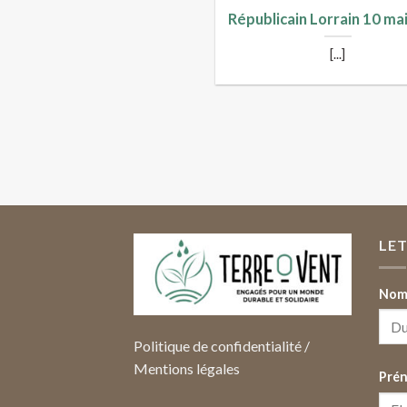
Républicain Lorrain 10 ma
[...]
LE
Nom 
Politique de confidentialité
/
Mentions légales
Pré