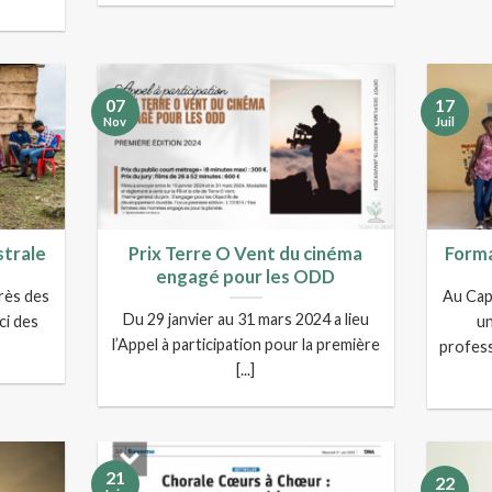
07
17
Nov
Juil
strale
Prix Terre O Vent du cinéma
Forma
engagé pour les ODD
près des
Au Cap
Du 29 janvier au 31 mars 2024 a lieu
ci des
u
l’Appel à participation pour la première
profess
[...]
21
22