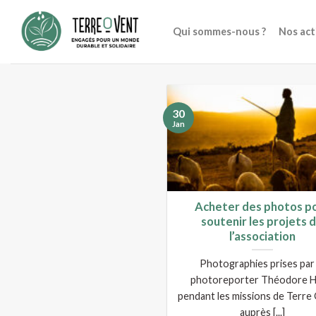
Skip
to
Qui sommes-nous ?
Nos act
content
30
Jan
Acheter des photos p
soutenir les projets 
l’association
Photographies prises par 
photoreporter Théodore H
pendant les missions de Terre
auprès [...]