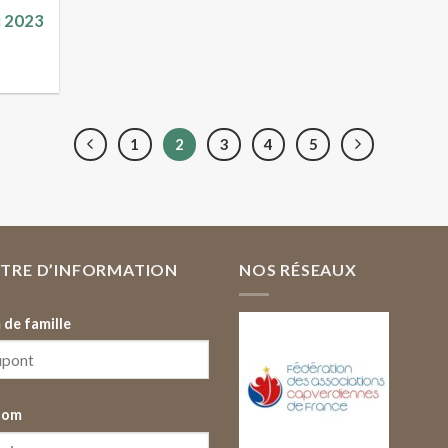
i 2023
1
2
3
4
5
TTRE D’INFORMATION
NOS RÉSEAUX
de famille
nom