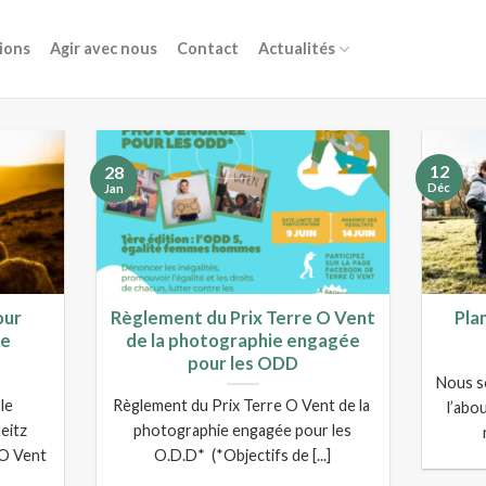
ions
Agir avec nous
Contact
Actualités
12
28
Déc
Jan
our
Règlement du Prix Terre O Vent
Pla
de
de la photographie engagée
pour les ODD
Nous s
le
Règlement du Prix Terre O Vent de la
l’abo
eitz
photographie engagée pour les
 O Vent
O.D.D* (*Objectifs de [...]