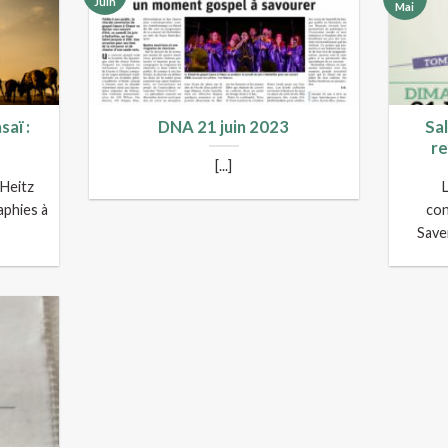
Juin
Mai
saï :
DNA 21 juin 2023
Sa
r
[...]
Heitz
aphies à
con
Saver