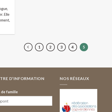
ogue,
r. Elle
lement,
1
2
3
4
5
TTRE D’INFORMATION
NOS RÉSEAUX
de famille