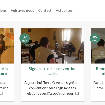
ions
Agir avec nous
Contact
Actualités
07
05
Nov
Nov
de la
Signature de la convention
Renc
ture
cadre
of
heta
Aujourd’hui, Terre O Vent a signé une
Dans le
emaine
convention cadre régissant ses
déve
..]
relations avec l’Association pour [...]