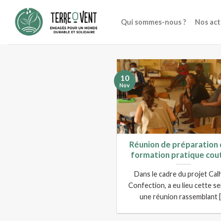
Skip
to
Qui sommes-nous ?
Nos act
content
10
Nov
Réunion de préparation 
formation pratique cou
Dans le cadre du projet Cal
Confection, a eu lieu cette s
une réunion rassemblant [.