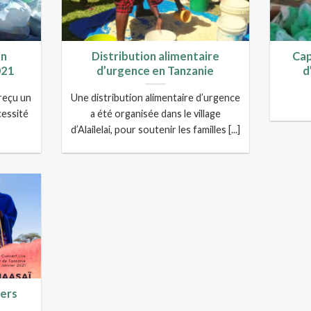
on
Distribution alimentaire
Cap
021
d’urgence en Tanzanie
d
 reçu un
Une distribution alimentaire d’urgence
cessité
a été organisée dans le village
d’Alailelai, pour soutenir les familles [...]
iers