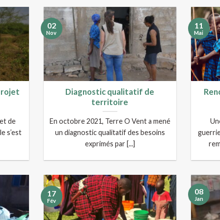
02
11
Nov
Mai
projet
Diagnostic qualitatif de
Renc
territoire
jet de
En octobre 2021, Terre O Vent a mené
Une
le s’est
un diagnostic qualitatif des besoins
guerri
exprimés par [...]
rem
08
17
Jan
Fév