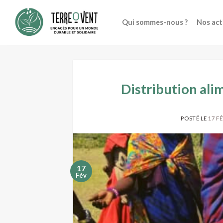
Skip
to
Qui sommes-nous ?
Nos act
content
Distribution ali
POSTÉ LE
17 F
17
Fév