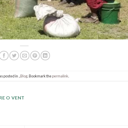
as posted in
.
,
Blog
. Bookmark the
permalink
.
RE O VENT