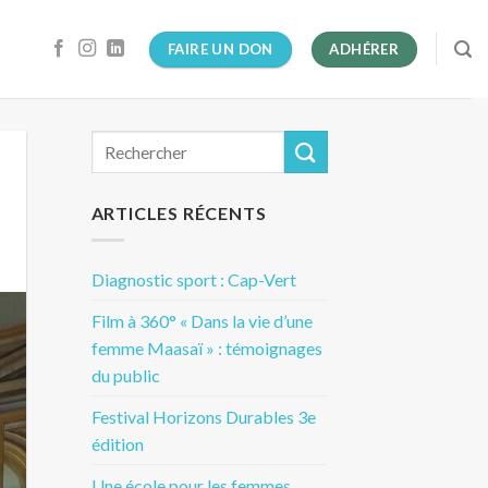
FAIRE UN DON
ADHÉRER
ARTICLES RÉCENTS
Diagnostic sport : Cap-Vert
Film à 360° « Dans la vie d’une
femme Maasaï » : témoignages
du public
Festival Horizons Durables 3e
édition
Une école pour les femmes