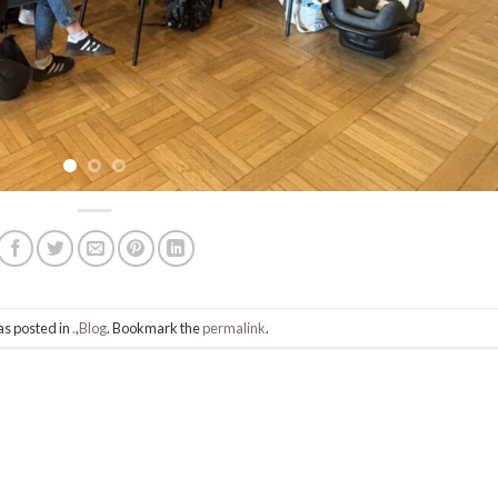
as posted in
.
,
Blog
. Bookmark the
permalink
.