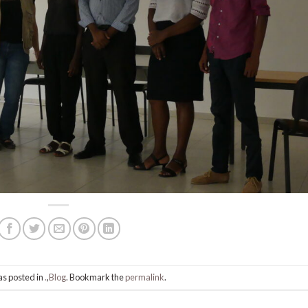
as posted in
.
,
Blog
. Bookmark the
permalink
.