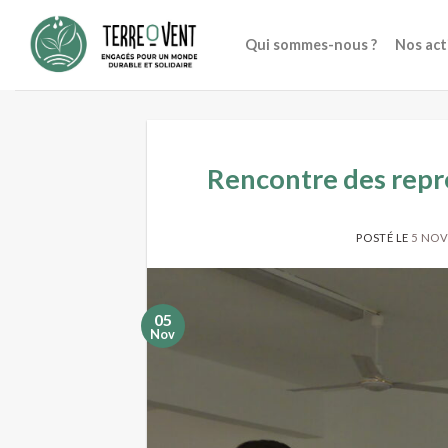
Skip
to
Qui sommes-nous ?
Nos act
content
Rencontre des repré
POSTÉ LE
5 NOV
05
Nov