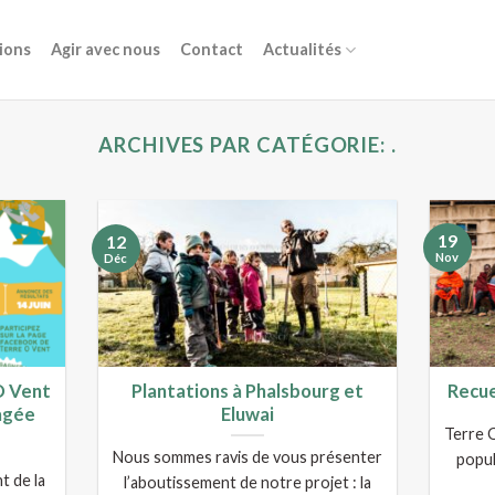
ions
Agir avec nous
Contact
Actualités
ARCHIVES PAR CATÉGORIE:
.
19
12
Nov
Déc
O Vent
Plantations à Phalsbourg et
Recue
agée
Eluwai
Terre O
Nous sommes ravis de vous présenter
popul
t de la
l’aboutissement de notre projet : la