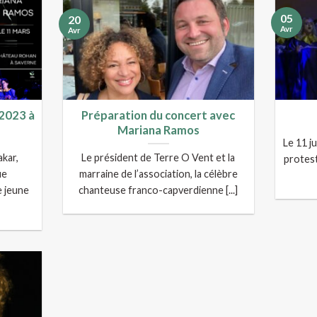
05
20
Avr
Avr
 2023 à
Préparation du concert avec
Mariana Ramos
Le 11 ju
kar,
Le président de Terre O Vent et la
protest
ue
marraine de l’association, la célèbre
e jeune
chanteuse franco-capverdienne [...]