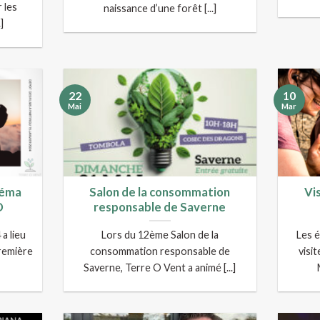
 les
naissance d’une forêt [...]
]
22
10
Mai
Mar
néma
Salon de la consommation
Vi
D
responsable de Saverne
a lieu
Lors du 12ème Salon de la
Les 
première
consommation responsable de
visi
Saverne, Terre O Vent a animé [...]