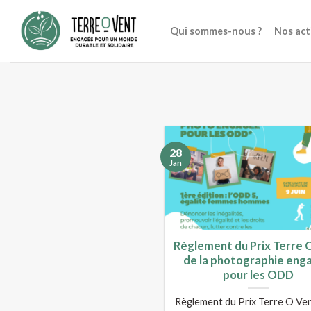
Skip
to
Qui sommes-nous ?
Nos act
content
28
Jan
Règlement du Prix Terre 
de la photographie eng
pour les ODD
Règlement du Prix Terre O Ven