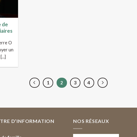
e de
iaires
erre O
oyer un
..]
1
2
3
4
TTRE D’INFORMATION
NOS RÉSEAUX