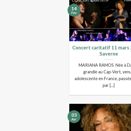
14
Fév
Concert caritatif 11 mars
Saverne
MARIANA RAMOS Née à Da
grandie au Cap-Vert, ven
adolescente en France, passé
par [...]
03
Avr