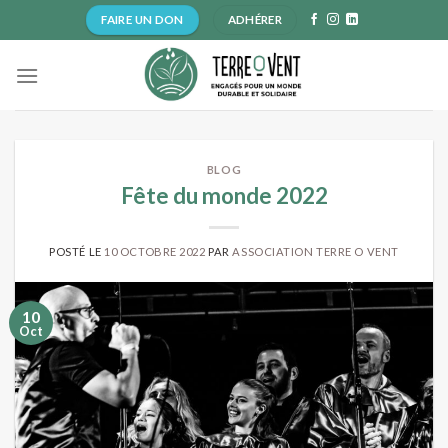
Skip
FAIRE UN DON
ADHÉRER
to
content
BLOG
Fête du monde 2022
POSTÉ LE
10 OCTOBRE 2022
PAR
ASSOCIATION TERRE O VENT
10
Oct